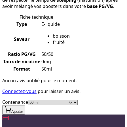
de respecter le temps de
steeping
(maturation) après
avoir mélangé vos boosters dans votre
base PG/VG
.
Fiche technique
Type
E-liquide
boisson
Saveur
fruité
Ratio PG/VG
50/50
Taux de nicotine
0mg
Format
50ml
Aucun avis publié pour le moment.
Connectez-vous
pour laisser un avis.
Contenance
Ajouter