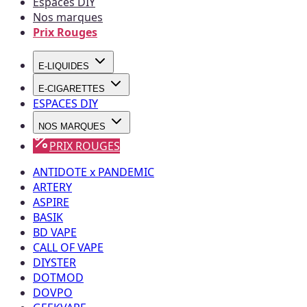
Espaces DIY
Nos marques
Prix Rouges
E-LIQUIDES
E-CIGARETTES
ESPACES DIY
NOS MARQUES
PRIX ROUGES
ANTIDOTE x PANDEMIC
ARTERY
ASPIRE
BASIK
BD VAPE
CALL OF VAPE
DIYSTER
DOTMOD
DOVPO