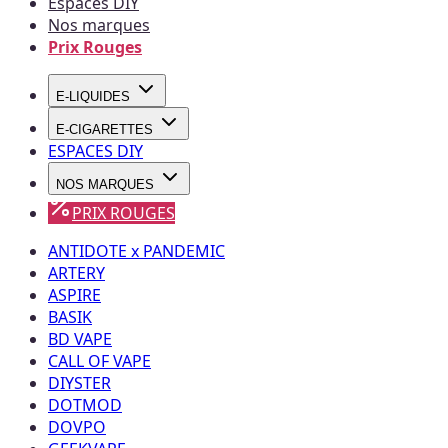
Espaces DIY
Nos marques
Prix Rouges
E-LIQUIDES
E-CIGARETTES
ESPACES DIY
NOS MARQUES
PRIX ROUGES
ANTIDOTE x PANDEMIC
ARTERY
ASPIRE
BASIK
BD VAPE
CALL OF VAPE
DIYSTER
DOTMOD
DOVPO