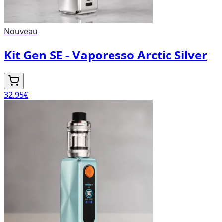
Nouveau
Kit Gen SE - Vaporesso Arctic Silver
32.95
€