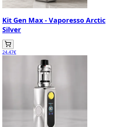
Kit Gen Max - Vaporesso Arctic
Silver
24.47
€