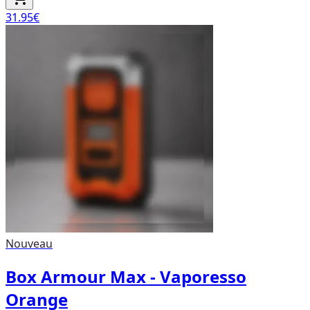
31.95
€
Nouveau
Box Armour Max - Vaporesso
Orange