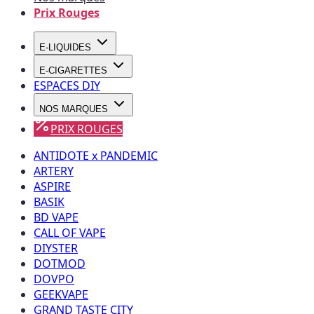
Prix Rouges
E-LIQUIDES
E-CIGARETTES
ESPACES DIY
NOS MARQUES
PRIX ROUGES
ANTIDOTE x PANDEMIC
ARTERY
ASPIRE
BASIK
BD VAPE
CALL OF VAPE
DIYSTER
DOTMOD
DOVPO
GEEKVAPE
GRAND TASTE CITY