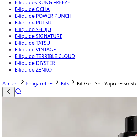
E-liquides KUNG FREEZE
E-liquide OCHA
E-liquide POWER PUNCH
E-liquide RUTSU
E-liquide SHOJO
E-liquide SIGNATURE
E-liquide TATSU
E-liquide VINTAGE
E-liquide TERRIBLE CLOUD
E-liquide DIYSTER
E-liquide ZENKO
Accueil
E-cigarettes
Kits
Kit Gen SE - Vaporesso St