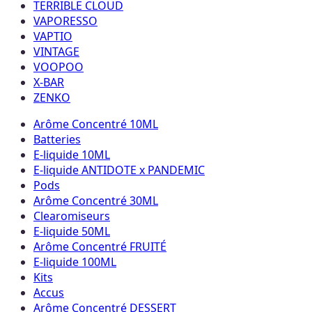
TERRIBLE CLOUD
VAPORESSO
VAPTIO
VINTAGE
VOOPOO
X-BAR
ZENKO
Arôme Concentré 10ML
Batteries
E-liquide 10ML
E-liquide ANTIDOTE x PANDEMIC
Pods
Arôme Concentré 30ML
Clearomiseurs
E-liquide 50ML
Arôme Concentré FRUITÉ
E-liquide 100ML
Kits
Accus
Arôme Concentré DESSERT