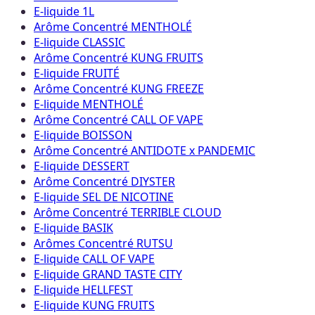
E-liquide 1L
Arôme Concentré MENTHOLÉ
E-liquide CLASSIC
Arôme Concentré KUNG FRUITS
E-liquide FRUITÉ
Arôme Concentré KUNG FREEZE
E-liquide MENTHOLÉ
Arôme Concentré CALL OF VAPE
E-liquide BOISSON
Arôme Concentré ANTIDOTE x PANDEMIC
E-liquide DESSERT
Arôme Concentré DIYSTER
E-liquide SEL DE NICOTINE
Arôme Concentré TERRIBLE CLOUD
E-liquide BASIK
Arômes Concentré RUTSU
E-liquide CALL OF VAPE
E-liquide GRAND TASTE CITY
E-liquide HELLFEST
E-liquide KUNG FRUITS