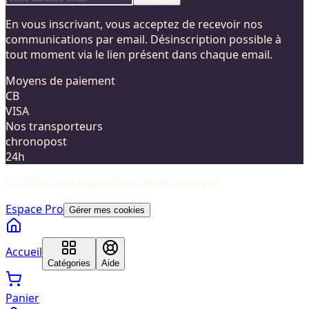
En vous inscrivant, vous acceptez de recevoir nos
communications par email. Désinscription possible à
tout moment via le lien présent dans chaque email.
Moyens de paiement
CB
VISA
Nos transporteurs
chronopost
24h
©
2026
Cloud Vapor
. Tous droits réservés.
Espace Pro
Gérer mes cookies
Accueil
Catégories
Aide
Panier