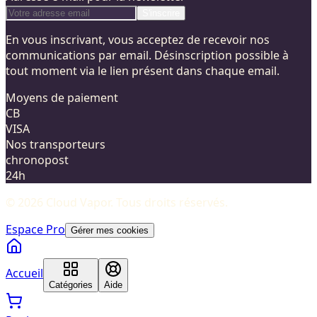
S'inscrire
En vous inscrivant, vous acceptez de recevoir nos
communications par email. Désinscription possible à
tout moment via le lien présent dans chaque email.
Moyens de paiement
CB
VISA
Nos transporteurs
chronopost
24h
©
2026
Cloud Vapor
. Tous droits réservés.
Espace Pro
Gérer mes cookies
Accueil
Catégories
Aide