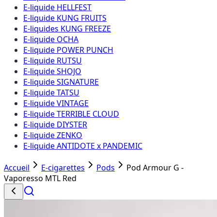
E-liquide HELLFEST
E-liquide KUNG FRUITS
E-liquides KUNG FREEZE
E-liquide OCHA
E-liquide POWER PUNCH
E-liquide RUTSU
E-liquide SHOJO
E-liquide SIGNATURE
E-liquide TATSU
E-liquide VINTAGE
E-liquide TERRIBLE CLOUD
E-liquide DIYSTER
E-liquide ZENKO
E-liquide ANTIDOTE x PANDEMIC
Accueil
E-cigarettes
Pods
Pod Armour G -
Vaporesso MTL Red