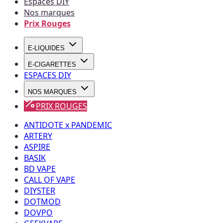
Espaces DIY
Nos marques
Prix Rouges
E-LIQUIDES
E-CIGARETTES
ESPACES DIY
NOS MARQUES
PRIX ROUGES
ANTIDOTE x PANDEMIC
ARTERY
ASPIRE
BASIK
BD VAPE
CALL OF VAPE
DIYSTER
DOTMOD
DOVPO