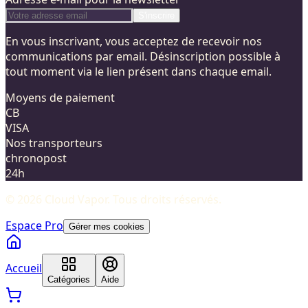
S'inscrire
En vous inscrivant, vous acceptez de recevoir nos
communications par email. Désinscription possible à
tout moment via le lien présent dans chaque email.
Moyens de paiement
CB
VISA
Nos transporteurs
chronopost
24h
©
2026
Cloud Vapor
. Tous droits réservés.
Espace Pro
Gérer mes cookies
Accueil
Catégories
Aide