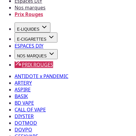
Espaces DIY
Nos marques
Prix Rouges
E-LIQUIDES
E-CIGARETTES
ESPACES DIY
NOS MARQUES
PRIX ROUGES
ANTIDOTE x PANDEMIC
ARTERY
ASPIRE
BASIK
BD VAPE
CALL OF VAPE
DIYSTER
DOTMOD
DOVPO