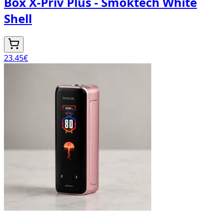
Box X-Priv Plus - Smoktech White
Shell
23.45
€