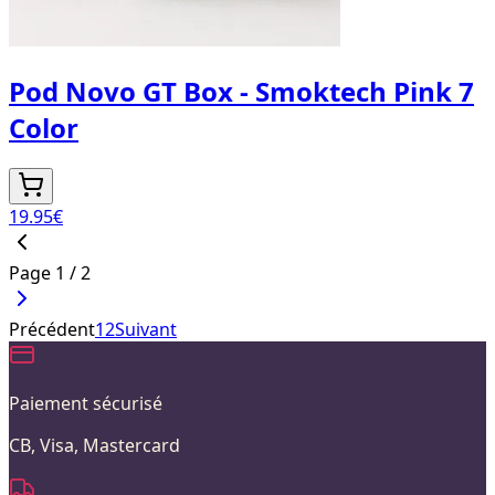
Pod Novo GT Box - Smoktech Pink 7
Color
19.95
€
Page
1
/
2
Précédent
1
2
Suivant
Paiement sécurisé
CB, Visa, Mastercard