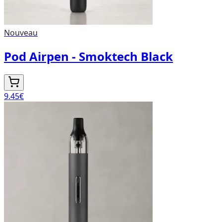
Nouveau
Pod Airpen - Smoktech Black
9.45
€