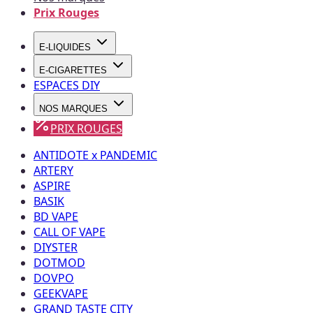
Prix Rouges
E-LIQUIDES
E-CIGARETTES
ESPACES DIY
NOS MARQUES
PRIX ROUGES
ANTIDOTE x PANDEMIC
ARTERY
ASPIRE
BASIK
BD VAPE
CALL OF VAPE
DIYSTER
DOTMOD
DOVPO
GEEKVAPE
GRAND TASTE CITY