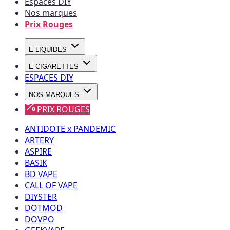
Espaces DIY
Nos marques
Prix Rouges
E-LIQUIDES
E-CIGARETTES
ESPACES DIY
NOS MARQUES
PRIX ROUGES
ANTIDOTE x PANDEMIC
ARTERY
ASPIRE
BASIK
BD VAPE
CALL OF VAPE
DIYSTER
DOTMOD
DOVPO