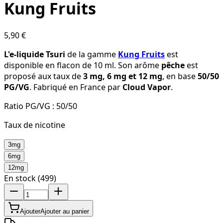
Kung Fruits
5,90 €
L'e-liquide Tsuri
de la gamme
Kung Fruits
est
disponible en flacon de 10 ml. Son arôme
pêche
est
proposé aux taux de
3 mg, 6 mg et 12 mg
, en base
50/50
PG/VG
. Fabriqué en France par
Cloud Vapor
.
Ratio PG/VG :
50/50
Taux de nicotine
3mg
6mg
12mg
En stock (499)
Ajouter
Ajouter au panier