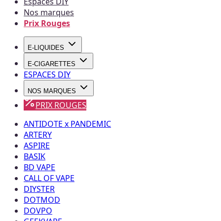
Espaces DIY
Nos marques
Prix Rouges
E-LIQUIDES
E-CIGARETTES
ESPACES DIY
NOS MARQUES
PRIX ROUGES
ANTIDOTE x PANDEMIC
ARTERY
ASPIRE
BASIK
BD VAPE
CALL OF VAPE
DIYSTER
DOTMOD
DOVPO