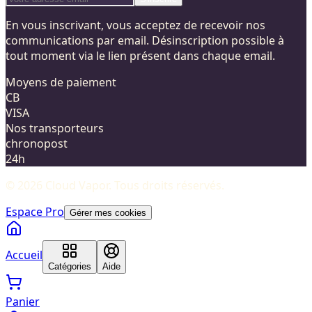
En vous inscrivant, vous acceptez de recevoir nos
communications par email. Désinscription possible à
tout moment via le lien présent dans chaque email.
Moyens de paiement
CB
VISA
Nos transporteurs
chronopost
24h
©
2026
Cloud Vapor
. Tous droits réservés.
Espace Pro
Gérer mes cookies
Accueil
Catégories
Aide
Panier