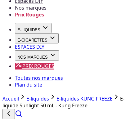
Espaces DIY
Nos marques
Prix Rouges
E-LIQUIDES
E-CIGARETTES
ESPACES DIY
NOS MARQUES
PRIX ROUGES
Toutes nos marques
Plan du site
Accueil
E-liquides
E-liquides KUNG FREEZE
E-
liquide Sunlight 50 mL - Kung Freeze