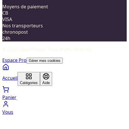
Moyens de paiement
CB
VISA
Nos transporteurs
chronopost
24h
©
2026
Cloud Vapor
. Tous droits réservés.
Espace Pro
Gérer mes cookies
Accueil
Catégories
Aide
Panier
Vous