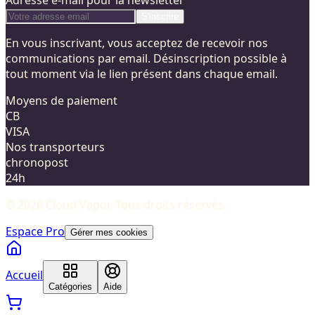
S'inscrire
En vous inscrivant, vous acceptez de recevoir nos
communications par email. Désinscription possible à
tout moment via le lien présent dans chaque email.
Moyens de paiement
CB
VISA
Nos transporteurs
chronopost
24h
©
2026
Cloud Vapor
. Tous droits réservés.
Espace Pro
Gérer mes cookies
Accueil
Catégories
Aide