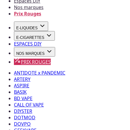
Espaces DIY
Nos marques
Prix Rouges
E-LIQUIDES
E-CIGARETTES
ESPACES DIY
NOS MARQUES
PRIX ROUGES
ANTIDOTE x PANDEMIC
ARTERY
ASPIRE
BASIK
BD VAPE
CALL OF VAPE
DIYSTER
DOTMOD
DOVPO