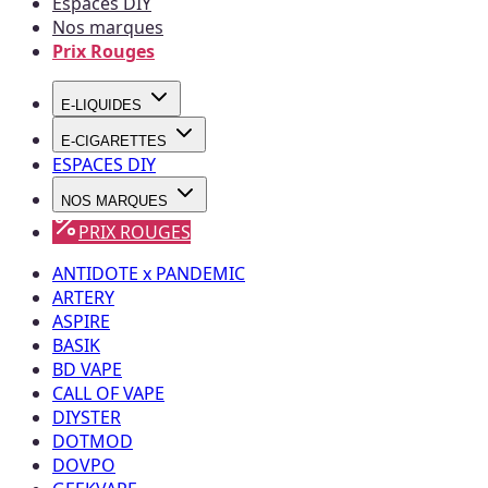
Espaces DIY
Nos marques
Prix Rouges
E-LIQUIDES
E-CIGARETTES
ESPACES DIY
NOS MARQUES
PRIX ROUGES
ANTIDOTE x PANDEMIC
ARTERY
ASPIRE
BASIK
BD VAPE
CALL OF VAPE
DIYSTER
DOTMOD
DOVPO