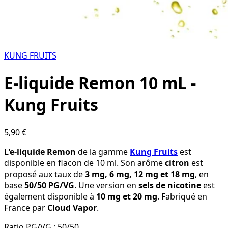
KUNG FRUITS
E-liquide Remon 10 mL -
Kung Fruits
5,90 €
L'e-liquide Remon
de la gamme
Kung Fruits
est
disponible en flacon de 10 ml. Son arôme
citron
est
proposé aux taux de
3 mg, 6 mg, 12 mg et 18 mg
, en
base
50/50 PG/VG
. Une version en
sels de nicotine
est
également disponible à
10 mg et 20 mg
. Fabriqué en
France par
Cloud Vapor
.
Ratio PG/VG :
50/50