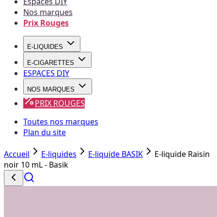
Espaces DIY
Nos marques
Prix Rouges
E-LIQUIDES
E-CIGARETTES
ESPACES DIY
NOS MARQUES
PRIX ROUGES
Toutes nos marques
Plan du site
Accueil
E-liquides
E-liquide BASIK
E-liquide Raisin
noir 10 mL - Basik