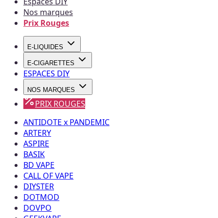
Espaces DIY
Nos marques
Prix Rouges
E-LIQUIDES
E-CIGARETTES
ESPACES DIY
NOS MARQUES
PRIX ROUGES
ANTIDOTE x PANDEMIC
ARTERY
ASPIRE
BASIK
BD VAPE
CALL OF VAPE
DIYSTER
DOTMOD
DOVPO