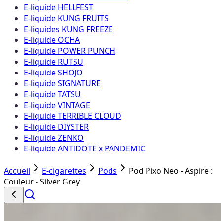
E-liquide HELLFEST
E-liquide KUNG FRUITS
E-liquides KUNG FREEZE
E-liquide OCHA
E-liquide POWER PUNCH
E-liquide RUTSU
E-liquide SHOJO
E-liquide SIGNATURE
E-liquide TATSU
E-liquide VINTAGE
E-liquide TERRIBLE CLOUD
E-liquide DIYSTER
E-liquide ZENKO
E-liquide ANTIDOTE x PANDEMIC
Accueil
E-cigarettes
Pods
Pod Pixo Neo - Aspire :
Couleur - Silver Grey