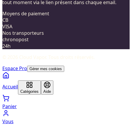
tout moment via le lien présent dans chaque email.
Moyens de paiement
CB
VISA
Nos transporteurs
chronopost
24h
©
2026
Cloud Vapor
. Tous droits réservés.
Espace Pro
Gérer mes cookies
Accueil
Catégories
Aide
Panier
Vous