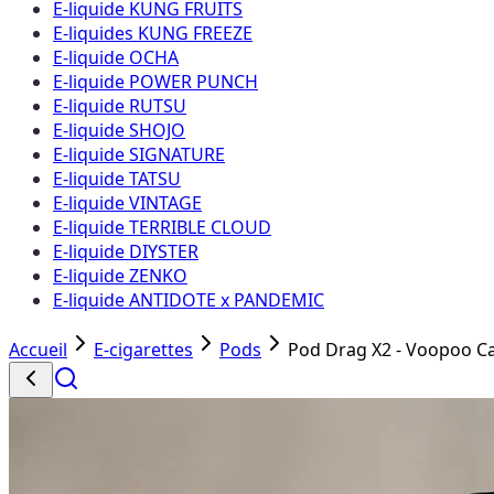
E-liquide KUNG FRUITS
E-liquides KUNG FREEZE
E-liquide OCHA
E-liquide POWER PUNCH
E-liquide RUTSU
E-liquide SHOJO
E-liquide SIGNATURE
E-liquide TATSU
E-liquide VINTAGE
E-liquide TERRIBLE CLOUD
E-liquide DIYSTER
E-liquide ZENKO
E-liquide ANTIDOTE x PANDEMIC
Accueil
E-cigarettes
Pods
Pod Drag X2 - Voopoo C