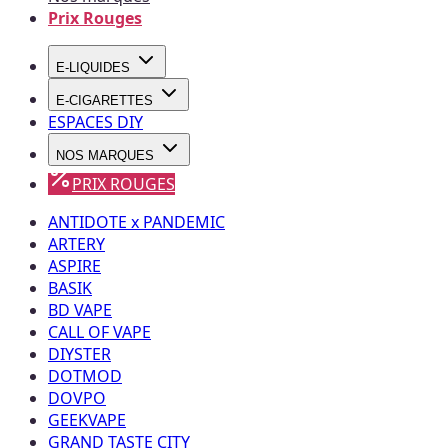
Prix Rouges
E-LIQUIDES
E-CIGARETTES
ESPACES DIY
NOS MARQUES
PRIX ROUGES
ANTIDOTE x PANDEMIC
ARTERY
ASPIRE
BASIK
BD VAPE
CALL OF VAPE
DIYSTER
DOTMOD
DOVPO
GEEKVAPE
GRAND TASTE CITY