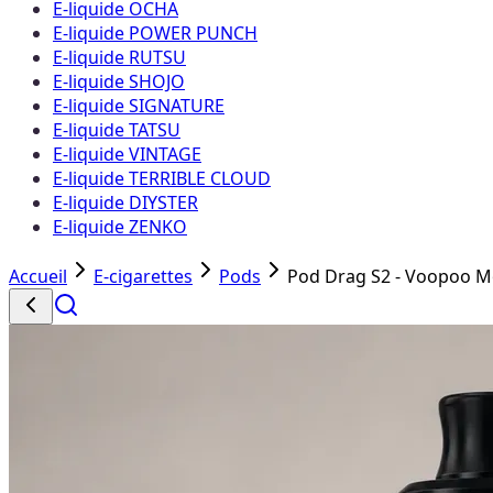
E-liquide OCHA
E-liquide POWER PUNCH
E-liquide RUTSU
E-liquide SHOJO
E-liquide SIGNATURE
E-liquide TATSU
E-liquide VINTAGE
E-liquide TERRIBLE CLOUD
E-liquide DIYSTER
E-liquide ZENKO
Accueil
E-cigarettes
Pods
Pod Drag S2 - Voopoo 