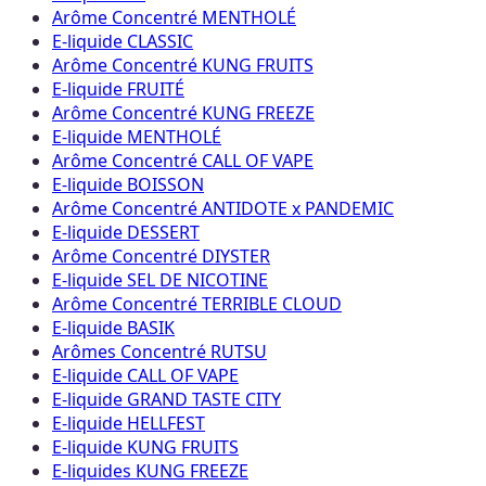
Arôme Concentré MENTHOLÉ
E-liquide CLASSIC
Arôme Concentré KUNG FRUITS
E-liquide FRUITÉ
Arôme Concentré KUNG FREEZE
E-liquide MENTHOLÉ
Arôme Concentré CALL OF VAPE
E-liquide BOISSON
Arôme Concentré ANTIDOTE x PANDEMIC
E-liquide DESSERT
Arôme Concentré DIYSTER
E-liquide SEL DE NICOTINE
Arôme Concentré TERRIBLE CLOUD
E-liquide BASIK
Arômes Concentré RUTSU
E-liquide CALL OF VAPE
E-liquide GRAND TASTE CITY
E-liquide HELLFEST
E-liquide KUNG FRUITS
E-liquides KUNG FREEZE