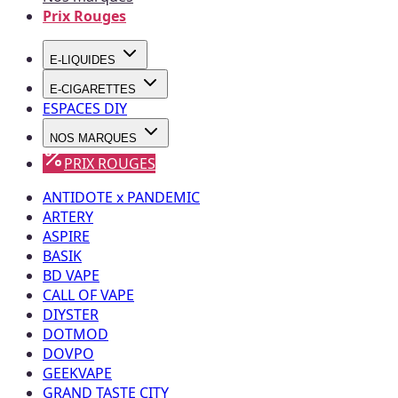
Prix Rouges
E-LIQUIDES
E-CIGARETTES
ESPACES DIY
NOS MARQUES
PRIX ROUGES
ANTIDOTE x PANDEMIC
ARTERY
ASPIRE
BASIK
BD VAPE
CALL OF VAPE
DIYSTER
DOTMOD
DOVPO
GEEKVAPE
GRAND TASTE CITY