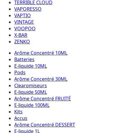
TERRIBLE CLOUD
VAPORESSO
VAPTIO
VINTAGE
VOOPOO
X-BAR
ZENKO
Arôme Concentré 10ML
Batteries
E-liquide 10ML
Pods
Arôme Concentré 30ML
Clearomiseurs
E-liquide 50ML
Arôme Concentré FRUITÉ
E-liquide 100ML
Kits
Accus
Arôme Concentré DESSERT
E-liquide 1L