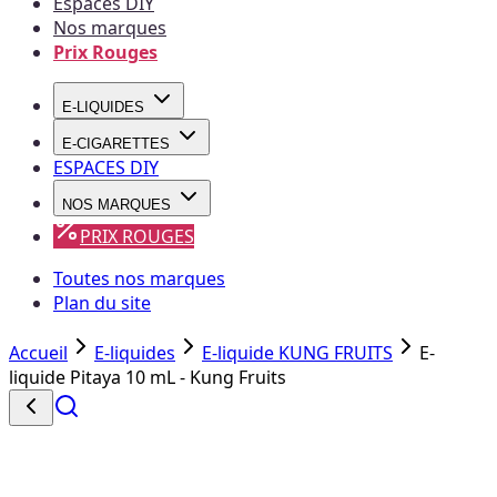
Espaces DIY
Nos marques
Prix Rouges
E-LIQUIDES
E-CIGARETTES
ESPACES DIY
NOS MARQUES
PRIX ROUGES
Toutes nos marques
Plan du site
Accueil
E-liquides
E-liquide KUNG FRUITS
E-
liquide Pitaya 10 mL - Kung Fruits