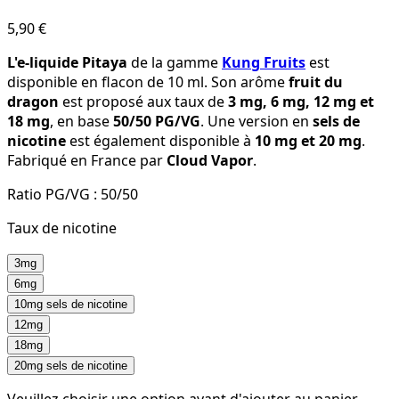
5,90 €
L'e-liquide Pitaya
de la gamme
Kung Fruits
est
disponible en flacon de 10 ml. Son arôme
fruit du
dragon
est proposé aux taux de
3 mg, 6 mg, 12 mg et
18 mg
, en base
50/50 PG/VG
. Une version en
sels de
nicotine
est également disponible à
10 mg et 20 mg
.
Fabriqué en France par
Cloud Vapor
.
Ratio PG/VG :
50/50
Taux de nicotine
3mg
6mg
10mg sels de nicotine
12mg
18mg
20mg sels de nicotine
Veuillez choisir une option avant d'ajouter au panier.