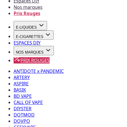
Espaces DIY
Nos marques
Prix Rouges
E-LIQUIDES
E-CIGARETTES
ESPACES DIY
NOS MARQUES
PRIX ROUGES
ANTIDOTE x PANDEMIC
ARTERY
ASPIRE
BASIK
BD VAPE
CALL OF VAPE
DIYSTER
DOTMOD
DOVPO