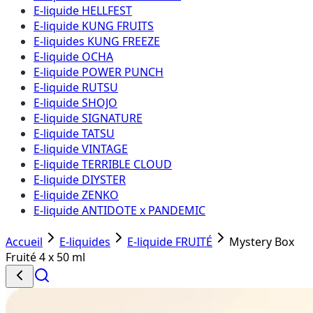
E-liquide HELLFEST
E-liquide KUNG FRUITS
E-liquides KUNG FREEZE
E-liquide OCHA
E-liquide POWER PUNCH
E-liquide RUTSU
E-liquide SHOJO
E-liquide SIGNATURE
E-liquide TATSU
E-liquide VINTAGE
E-liquide TERRIBLE CLOUD
E-liquide DIYSTER
E-liquide ZENKO
E-liquide ANTIDOTE x PANDEMIC
Accueil
E-liquides
E-liquide FRUITÉ
Mystery Box
Fruité 4 x 50 ml