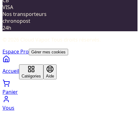
CB
VISA
Nos transporteurs
chronopost
24h
©
2026
Cloud Vapor
. Tous droits réservés.
Espace Pro
Gérer mes cookies
Accueil
Catégories
Aide
Panier
Vous