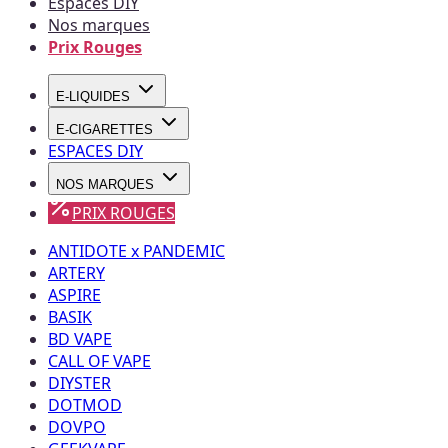
Espaces DIY
Nos marques
Prix Rouges
E-LIQUIDES
E-CIGARETTES
ESPACES DIY
NOS MARQUES
PRIX ROUGES
ANTIDOTE x PANDEMIC
ARTERY
ASPIRE
BASIK
BD VAPE
CALL OF VAPE
DIYSTER
DOTMOD
DOVPO