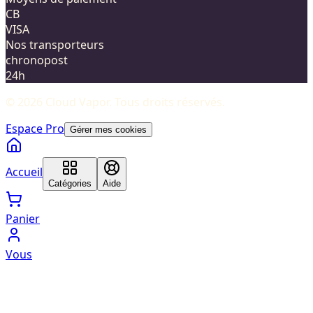
CB
VISA
Nos transporteurs
chronopost
24h
©
2026
Cloud Vapor
. Tous droits réservés.
Espace Pro
Gérer mes cookies
Accueil
Catégories
Aide
Panier
Vous