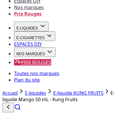
Espaces DIY
Nos marques
Prix Rouges
E-LIQUIDES
E-CIGARETTES
ESPACES DIY
NOS MARQUES
PRIX ROUGES
Toutes nos marques
Plan du site
Accueil
E-liquides
E-liquide KUNG FRUITS
E-
liquide Mango 50 mL - Kung Fruits