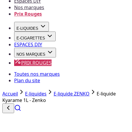
Espaces DIY
Nos marques
Prix Rouges
E-LIQUIDES
E-CIGARETTES
ESPACES DIY
NOS MARQUES
PRIX ROUGES
Toutes nos marques
Plan du site
Accueil
E-liquides
E-liquide ZENKO
E-liquide
Kyarame 1L - Zenko