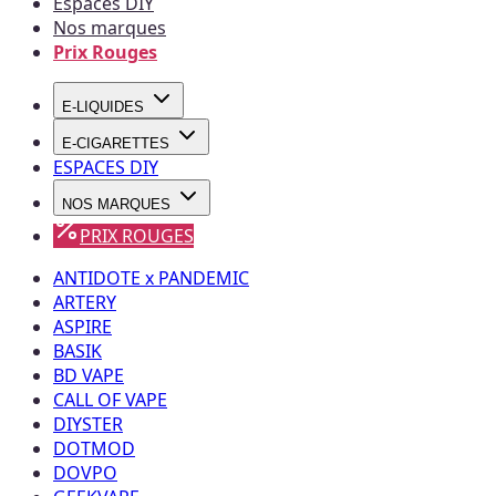
Espaces DIY
Nos marques
Prix Rouges
E-LIQUIDES
E-CIGARETTES
ESPACES DIY
NOS MARQUES
PRIX ROUGES
ANTIDOTE x PANDEMIC
ARTERY
ASPIRE
BASIK
BD VAPE
CALL OF VAPE
DIYSTER
DOTMOD
DOVPO