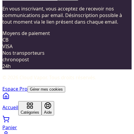
En vous inscrivant, vous acceptez de recevoir nos
communications par email. Désinscription possible à
tout moment via le lien présent dans chaque email.
Moyens de paiement
CB
VISA
Nos transporteurs
chronopost
24h
©
2026
Cloud Vapor
. Tous droits réservés.
Espace Pro
Gérer mes cookies
Accueil
Catégories
Aide
Panier