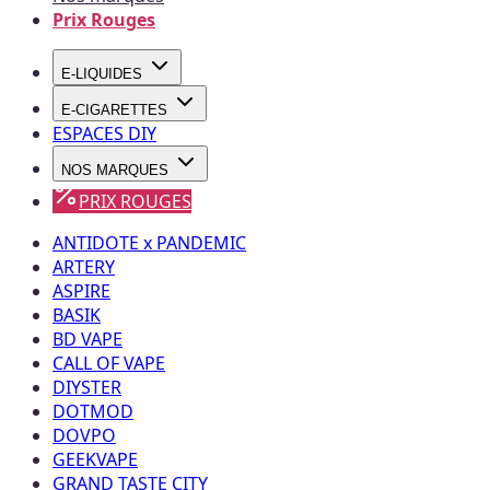
Prix Rouges
E-LIQUIDES
E-CIGARETTES
ESPACES DIY
NOS MARQUES
PRIX ROUGES
ANTIDOTE x PANDEMIC
ARTERY
ASPIRE
BASIK
BD VAPE
CALL OF VAPE
DIYSTER
DOTMOD
DOVPO
GEEKVAPE
GRAND TASTE CITY