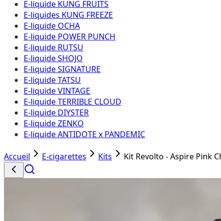
E-liquide KUNG FRUITS
E-liquides KUNG FREEZE
E-liquide OCHA
E-liquide POWER PUNCH
E-liquide RUTSU
E-liquide SHOJO
E-liquide SIGNATURE
E-liquide TATSU
E-liquide VINTAGE
E-liquide TERRIBLE CLOUD
E-liquide DIYSTER
E-liquide ZENKO
E-liquide ANTIDOTE x PANDEMIC
Accueil
E-cigarettes
Kits
Kit Revolto - Aspire Pink