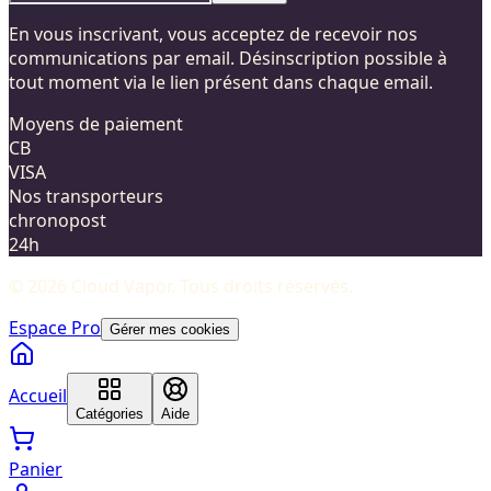
En vous inscrivant, vous acceptez de recevoir nos
communications par email. Désinscription possible à
tout moment via le lien présent dans chaque email.
Moyens de paiement
CB
VISA
Nos transporteurs
chronopost
24h
©
2026
Cloud Vapor
. Tous droits réservés.
Espace Pro
Gérer mes cookies
Accueil
Catégories
Aide
Panier