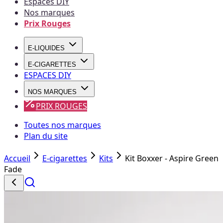
Espaces DIY
Nos marques
Prix Rouges
E-LIQUIDES
E-CIGARETTES
ESPACES DIY
NOS MARQUES
PRIX ROUGES
Toutes nos marques
Plan du site
Accueil
E-cigarettes
Kits
Kit Boxxer - Aspire Green
Fade