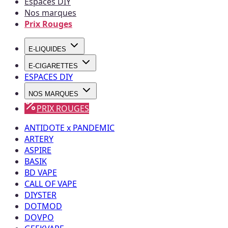
Espaces DIY
Nos marques
Prix Rouges
E-LIQUIDES
E-CIGARETTES
ESPACES DIY
NOS MARQUES
PRIX ROUGES
ANTIDOTE x PANDEMIC
ARTERY
ASPIRE
BASIK
BD VAPE
CALL OF VAPE
DIYSTER
DOTMOD
DOVPO