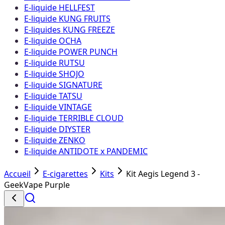
E-liquide HELLFEST
E-liquide KUNG FRUITS
E-liquides KUNG FREEZE
E-liquide OCHA
E-liquide POWER PUNCH
E-liquide RUTSU
E-liquide SHOJO
E-liquide SIGNATURE
E-liquide TATSU
E-liquide VINTAGE
E-liquide TERRIBLE CLOUD
E-liquide DIYSTER
E-liquide ZENKO
E-liquide ANTIDOTE x PANDEMIC
Accueil
E-cigarettes
Kits
Kit Aegis Legend 3 -
GeekVape Purple