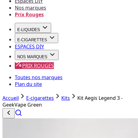
Espaces DIY
Nos marques
Prix Rouges
E-LIQUIDES
E-CIGARETTES
ESPACES DIY
NOS MARQUES
PRIX ROUGES
Toutes nos marques
Plan du site
Accueil
E-cigarettes
Kits
Kit Aegis Legend 3 -
GeekVape Green