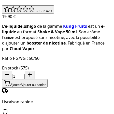
5
/ 5
·
2
avis
19,90 €
L'e-liquide Ishigo
de la gamme
Kung Fruits
est un
e-
liquide
au format
Shake & Vape 50 ml
. Son arôme
fraise
est proposé sans nicotine, avec la possibilité
d'ajouter un
booster de nicotine
. Fabriqué en France
par
Cloud Vapor
.
Ratio PG/VG :
50/50
En stock (575)
Ajouter
Ajouter au panier
Livraison rapide