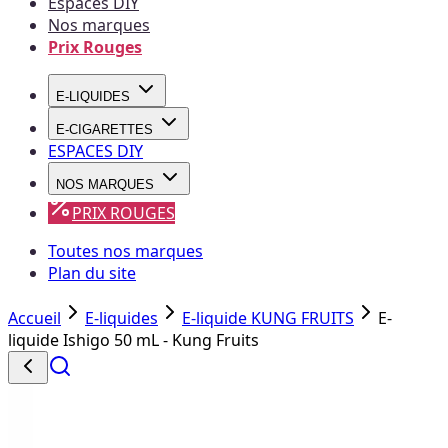
Espaces DIY
Nos marques
Prix Rouges
E-LIQUIDES
E-CIGARETTES
ESPACES DIY
NOS MARQUES
PRIX ROUGES
Toutes nos marques
Plan du site
Accueil
E-liquides
E-liquide KUNG FRUITS
E-
liquide Ishigo 50 mL - Kung Fruits