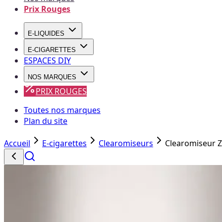
Prix Rouges
E-LIQUIDES
E-CIGARETTES
ESPACES DIY
NOS MARQUES
PRIX ROUGES
Toutes nos marques
Plan du site
Accueil
E-cigarettes
Clearomiseurs
Clearomiseur 