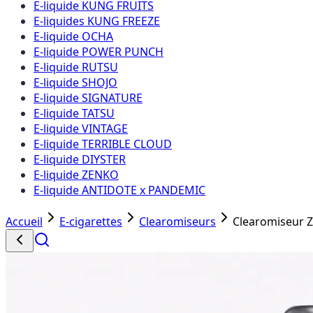
E-liquide KUNG FRUITS
E-liquides KUNG FREEZE
E-liquide OCHA
E-liquide POWER PUNCH
E-liquide RUTSU
E-liquide SHOJO
E-liquide SIGNATURE
E-liquide TATSU
E-liquide VINTAGE
E-liquide TERRIBLE CLOUD
E-liquide DIYSTER
E-liquide ZENKO
E-liquide ANTIDOTE x PANDEMIC
Accueil
E-cigarettes
Clearomiseurs
Clearomiseur 