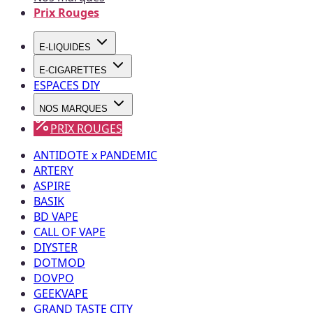
Prix Rouges
E-LIQUIDES
E-CIGARETTES
ESPACES DIY
NOS MARQUES
PRIX ROUGES
ANTIDOTE x PANDEMIC
ARTERY
ASPIRE
BASIK
BD VAPE
CALL OF VAPE
DIYSTER
DOTMOD
DOVPO
GEEKVAPE
GRAND TASTE CITY