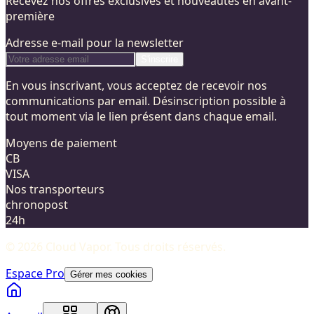
Recevez nos offres exclusives et nouveautés en avant-
première
Adresse e-mail pour la newsletter
S'inscrire
En vous inscrivant, vous acceptez de recevoir nos
communications par email. Désinscription possible à
tout moment via le lien présent dans chaque email.
Moyens de paiement
CB
VISA
Nos transporteurs
chronopost
24h
©
2026
Cloud Vapor
. Tous droits réservés.
Espace Pro
Gérer mes cookies