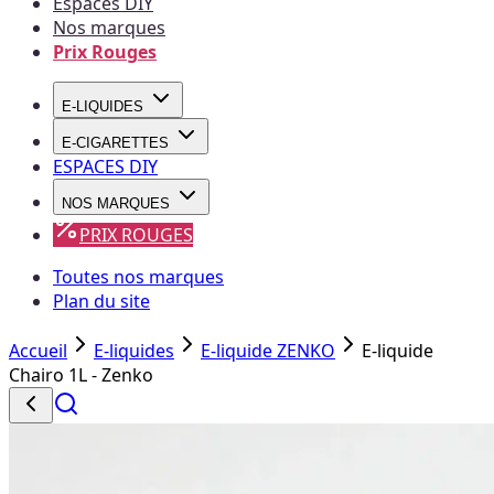
Espaces DIY
Nos marques
Prix Rouges
E-LIQUIDES
E-CIGARETTES
ESPACES DIY
NOS MARQUES
PRIX ROUGES
Toutes nos marques
Plan du site
Accueil
E-liquides
E-liquide ZENKO
E-liquide
Chairo 1L - Zenko