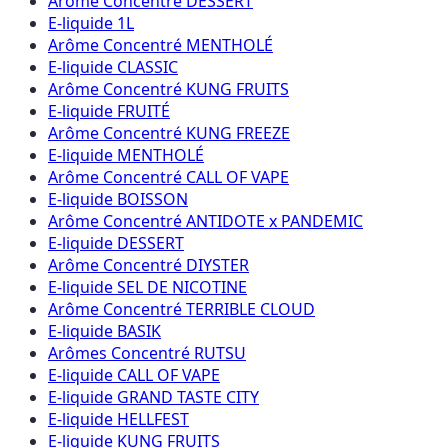
Arôme Concentré DESSERT
E-liquide 1L
Arôme Concentré MENTHOLÉ
E-liquide CLASSIC
Arôme Concentré KUNG FRUITS
E-liquide FRUITÉ
Arôme Concentré KUNG FREEZE
E-liquide MENTHOLÉ
Arôme Concentré CALL OF VAPE
E-liquide BOISSON
Arôme Concentré ANTIDOTE x PANDEMIC
E-liquide DESSERT
Arôme Concentré DIYSTER
E-liquide SEL DE NICOTINE
Arôme Concentré TERRIBLE CLOUD
E-liquide BASIK
Arômes Concentré RUTSU
E-liquide CALL OF VAPE
E-liquide GRAND TASTE CITY
E-liquide HELLFEST
E-liquide KUNG FRUITS