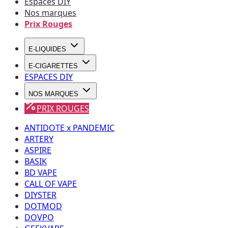
Espaces DIY
Nos marques
Prix Rouges
E-LIQUIDES
E-CIGARETTES
ESPACES DIY
NOS MARQUES
PRIX ROUGES
ANTIDOTE x PANDEMIC
ARTERY
ASPIRE
BASIK
BD VAPE
CALL OF VAPE
DIYSTER
DOTMOD
DOVPO