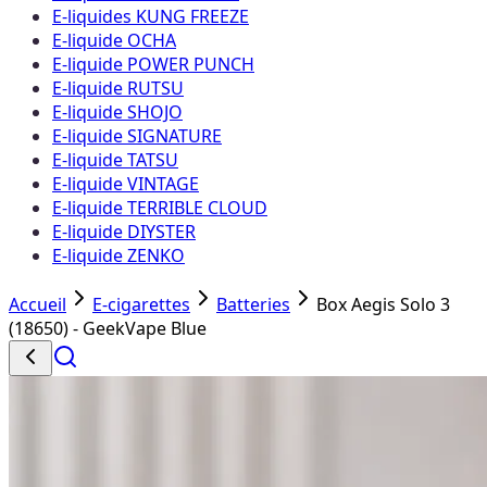
E-liquides KUNG FREEZE
E-liquide OCHA
E-liquide POWER PUNCH
E-liquide RUTSU
E-liquide SHOJO
E-liquide SIGNATURE
E-liquide TATSU
E-liquide VINTAGE
E-liquide TERRIBLE CLOUD
E-liquide DIYSTER
E-liquide ZENKO
Accueil
E-cigarettes
Batteries
Box Aegis Solo 3
(18650) - GeekVape Blue