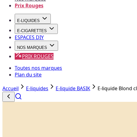
Prix Rouges
E-LIQUIDES
E-CIGARETTES
ESPACES DIY
NOS MARQUES
PRIX ROUGES
Toutes nos marques
Plan du site
Accueil
E-liquides
E-liquide BASIK
E-liquide Blond c