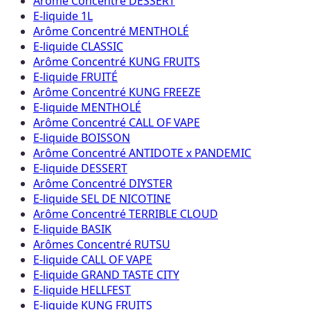
Arôme Concentré DESSERT
E-liquide 1L
Arôme Concentré MENTHOLÉ
E-liquide CLASSIC
Arôme Concentré KUNG FRUITS
E-liquide FRUITÉ
Arôme Concentré KUNG FREEZE
E-liquide MENTHOLÉ
Arôme Concentré CALL OF VAPE
E-liquide BOISSON
Arôme Concentré ANTIDOTE x PANDEMIC
E-liquide DESSERT
Arôme Concentré DIYSTER
E-liquide SEL DE NICOTINE
Arôme Concentré TERRIBLE CLOUD
E-liquide BASIK
Arômes Concentré RUTSU
E-liquide CALL OF VAPE
E-liquide GRAND TASTE CITY
E-liquide HELLFEST
E-liquide KUNG FRUITS