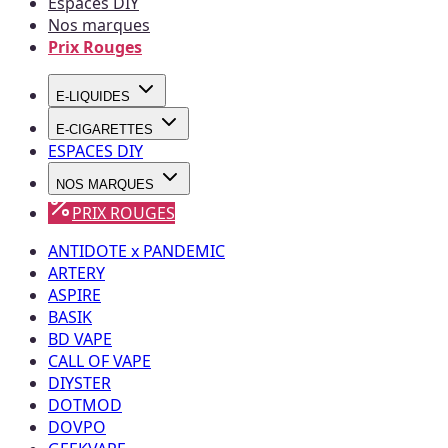
Espaces DIY
Nos marques
Prix Rouges
E-LIQUIDES
E-CIGARETTES
ESPACES DIY
NOS MARQUES
PRIX ROUGES
ANTIDOTE x PANDEMIC
ARTERY
ASPIRE
BASIK
BD VAPE
CALL OF VAPE
DIYSTER
DOTMOD
DOVPO