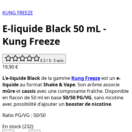
KUNG FREEZE
E-liquide Black 50 mL -
Kung Freeze
4,3
/ 5
·
3
avis
19,90 €
L'e-liquide Black
de la gamme
Kung Freeze
est un
e-
liquide
au format
Shake & Vape
. Son arôme associe
mûre
et
cassis
avec une composante fraîche. Disponible
en flacon de 50 ml en base
50/50 PG/VG
, sans nicotine
avec possibilité d'ajouter un
booster de nicotine
.
Ratio PG/VG :
50/50
En stock (232)