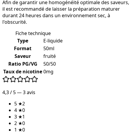
Afin de garantir une homogénéité optimale des saveurs,
il est recommandé de laisser la préparation maturer
durant 24 heures dans un environnement sec, à
l'obscurité.
Fiche technique
Type
E-liquide
Format
50ml
Saveur
fruité
Ratio PG/VG
50/50
Taux de nicotine
0mg
4,3
/ 5 —
3
avis
5
★
2
4
★
0
3
★
1
2
★
0
1
★
0