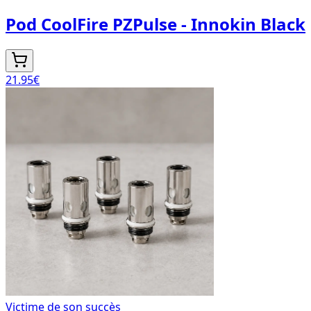
Pod CoolFire PZPulse - Innokin Black
21.95
€
Victime de son succès