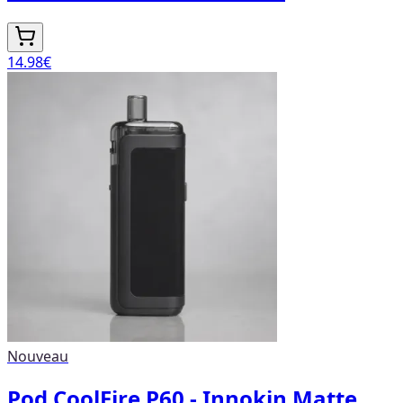
14.98
€
Nouveau
Pod CoolFire P60 - Innokin Matte