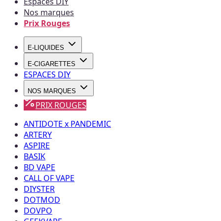
Espaces DIY
Nos marques
Prix Rouges
E-LIQUIDES
E-CIGARETTES
ESPACES DIY
NOS MARQUES
PRIX ROUGES
ANTIDOTE x PANDEMIC
ARTERY
ASPIRE
BASIK
BD VAPE
CALL OF VAPE
DIYSTER
DOTMOD
DOVPO