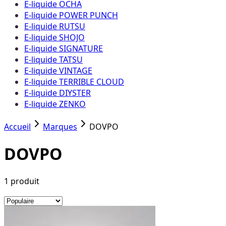
E-liquide OCHA
E-liquide POWER PUNCH
E-liquide RUTSU
E-liquide SHOJO
E-liquide SIGNATURE
E-liquide TATSU
E-liquide VINTAGE
E-liquide TERRIBLE CLOUD
E-liquide DIYSTER
E-liquide ZENKO
Accueil
Marques
DOVPO
DOVPO
1
produit