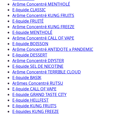
Arôme Concentré MENTHOLÉ
E-liquide CLASSIC
Arôme Concentré KUNG FRUITS
E-liquide FRUITÉ
Arôme Concentré KUNG FREEZE
E-liquide MENTHOLÉ
Arôme Concentré CALL OF VAPE
E-liquide BOISSON
Arôme Concentré ANTIDOTE x PANDEMIC
E-liquide DESSERT
Arôme Concentré DIYSTER
E-liquide SEL DE NICOTINE
Arôme Concentré TERRIBLE CLOUD
E-liquide BASIK
Arômes Concentré RUTSU
E-liquide CALL OF VAPE
E-liquide GRAND TASTE CITY
E-liquide HELLFEST
E-liquide KUNG FRUITS
E-liquides KUNG FREEZE