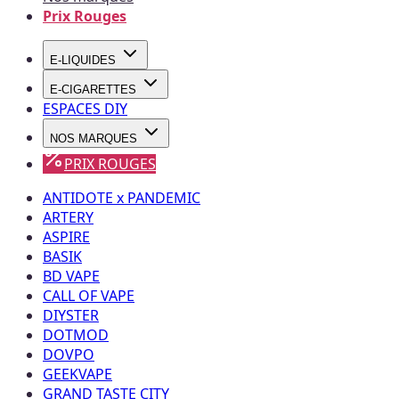
Prix Rouges
E-LIQUIDES
E-CIGARETTES
ESPACES DIY
NOS MARQUES
PRIX ROUGES
ANTIDOTE x PANDEMIC
ARTERY
ASPIRE
BASIK
BD VAPE
CALL OF VAPE
DIYSTER
DOTMOD
DOVPO
GEEKVAPE
GRAND TASTE CITY