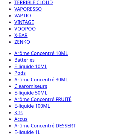
TERRIBLE CLOUD
VAPORESSO
VAPTIO
VINTAGE
VOOPOO
X-BAR
ZENKO
Arôme Concentré 10ML
Batteries
E-liquide 10ML
Pods
Arôme Concentré 30ML
Clearomiseurs
E-liquide 50ML
Arôme Concentré FRUITÉ
E-liquide 100ML
Kits
Accus
Arôme Concentré DESSERT
E-liquide 1L