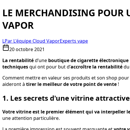
LE MERCHANDISING POUR U
VAPOR
L
Par
L'équipe Cloud Vapor
Experts vape
20 octobre 2021
La rentabilité
d’une
boutique de cigarette électronique
techniques
qui ont pour but d’
accroître la rentabilité
d
Comment mettre en valeur ses produits et son shop pou
aideront à
tirer le meilleur de votre point de vente
!
1. Les secrets d'une vitrine attractive
Votre vitrine est le premier élément qui va interpeller l
une attention particulière.
La première impression est souvent marquante et
votre v