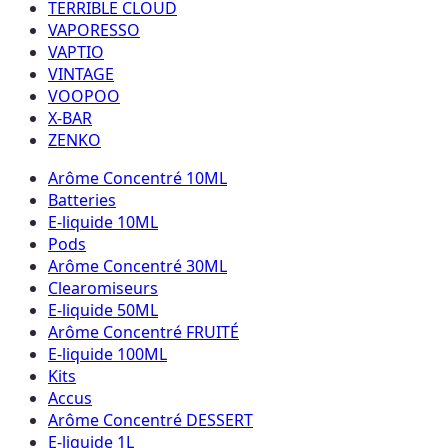
TERRIBLE CLOUD
VAPORESSO
VAPTIO
VINTAGE
VOOPOO
X-BAR
ZENKO
Arôme Concentré 10ML
Batteries
E-liquide 10ML
Pods
Arôme Concentré 30ML
Clearomiseurs
E-liquide 50ML
Arôme Concentré FRUITÉ
E-liquide 100ML
Kits
Accus
Arôme Concentré DESSERT
E-liquide 1L