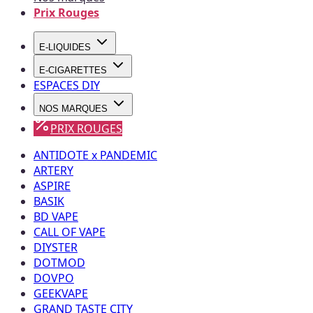
Prix Rouges
E-LIQUIDES
E-CIGARETTES
ESPACES DIY
NOS MARQUES
PRIX ROUGES
ANTIDOTE x PANDEMIC
ARTERY
ASPIRE
BASIK
BD VAPE
CALL OF VAPE
DIYSTER
DOTMOD
DOVPO
GEEKVAPE
GRAND TASTE CITY