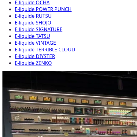
E-liquide OCHA
E-liquide POWER PUNCH
E-liquide RUTSU
E-liquide SHOJO
E-liquide SIGNATURE
E-liquide TATSU
E-liquide VINTAGE
E-liquide TERRIBLE CLOUD
E-liquide DIYSTER
E-liquide ZENKO