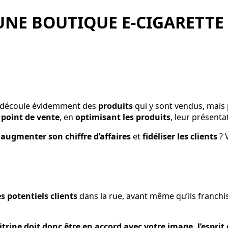
NE BOUTIQUE E-CIGARETTE A
découle évidemment des
produits
qui y sont vendus, mais
u
point de vente
, en
optimisant les produits
, leur présenta
r
augmenter son chiffre d’affaires
et
fidéliser les clients
? 
es potentiels clients
dans la rue, avant même qu’ils franchis
itrine doit donc être en accord avec votre image, l’espr