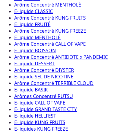
Arôme Concentré MENTHOLÉ
E-liquide CLASSIC
Arôme Concentré KUNG FRUITS
E-liquide FRUITÉ
Arôme Concentré KUNG FREEZE
E-liquide MENTHOLÉ
Arôme Concentré CALL OF VAPE
E-liquide BOISSON
Arôme Concentré ANTIDOTE x PANDEMIC
E-liquide DESSERT
Arôme Concentré DIYSTER
E-liquide SEL DE NICOTINE
Arôme Concentré TERRIBLE CLOUD
E-liquide BASIK
Arômes Concentré RUTSU
E-liquide CALL OF VAPE
E-liquide GRAND TASTE CITY
E-liquide HELLFEST
E-liquide KUNG FRUITS
E-liquides KUNG FREEZE