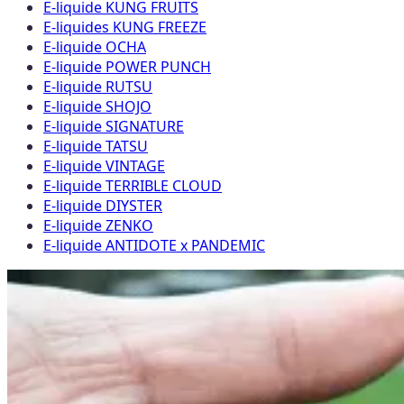
E-liquide KUNG FRUITS
E-liquides KUNG FREEZE
E-liquide OCHA
E-liquide POWER PUNCH
E-liquide RUTSU
E-liquide SHOJO
E-liquide SIGNATURE
E-liquide TATSU
E-liquide VINTAGE
E-liquide TERRIBLE CLOUD
E-liquide DIYSTER
E-liquide ZENKO
E-liquide ANTIDOTE x PANDEMIC