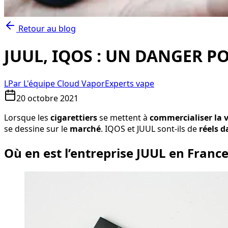
Retour au blog
JUUL, IQOS : UN DANGER P
L
Par
L'équipe Cloud Vapor
Experts vape
20 octobre 2021
Lorsque les
cigarettiers
se mettent à
commercialiser la 
se dessine sur le
marché
. IQOS et JUUL sont-ils de
réels 
Où en est l’entreprise JUUL en Franc