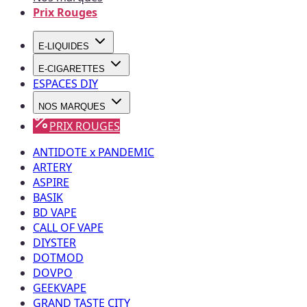
Prix Rouges
E-LIQUIDES
E-CIGARETTES
ESPACES DIY
NOS MARQUES
PRIX ROUGES
ANTIDOTE x PANDEMIC
ARTERY
ASPIRE
BASIK
BD VAPE
CALL OF VAPE
DIYSTER
DOTMOD
DOVPO
GEEKVAPE
GRAND TASTE CITY