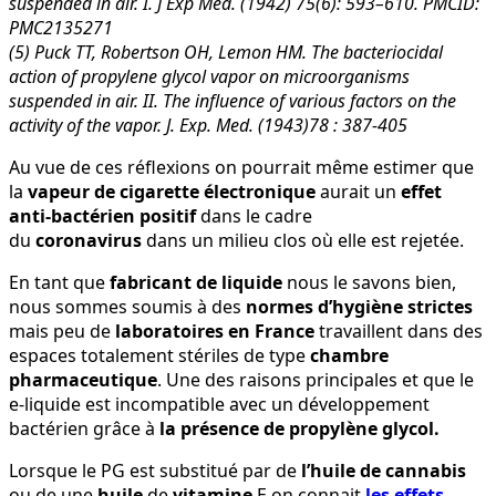
suspended in air. I. J Exp Med. (1942) 75(6): 593–610. PMCID:
PMC2135271
(5) Puck TT, Robertson OH, Lemon HM. The bacteriocidal
action of propylene glycol vapor on microorganisms
suspended in air. II. The influence of various factors on the
activity of the vapor. J. Exp. Med. (1943)78 : 387-405
Au vue de ces réflexions on pourrait même estimer que
la
vapeur de cigarette électronique
aurait un
effet
anti-bactérien positif
dans le cadre
du
coronavirus
dans un milieu clos où elle est rejetée.
En tant que
fabricant de liquide
nous le savons bien,
nous sommes soumis à des
normes d’hygiène strictes
mais peu de
laboratoires en France
travaillent dans des
espaces totalement stériles de type
chambre
pharmaceutique
. Une des raisons principales et que le
e-liquide est incompatible avec un développement
bactérien grâce à
la présence de propylène glycol.
Lorsque le PG est substitué par de
l’huile de cannabis
ou de une
huile
de
vitamine
E on connait
les effets