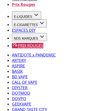
Prix Rouges
E-LIQUIDES
E-CIGARETTES
ESPACES DIY
NOS MARQUES
PRIX ROUGES
ANTIDOTE x PANDEMIC
ARTERY
ASPIRE
BASIK
BD VAPE
CALL OF VAPE
DIYSTER
DOTMOD
DOVPO
GEEKVAPE
GRAND TASTE CITY