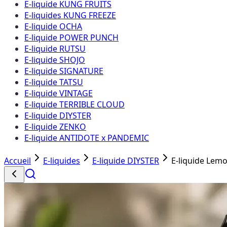
E-liquide KUNG FRUITS
E-liquides KUNG FREEZE
E-liquide OCHA
E-liquide POWER PUNCH
E-liquide RUTSU
E-liquide SHOJO
E-liquide SIGNATURE
E-liquide TATSU
E-liquide VINTAGE
E-liquide TERRIBLE CLOUD
E-liquide DIYSTER
E-liquide ZENKO
E-liquide ANTIDOTE x PANDEMIC
Accueil
E-liquides
E-liquide DIYSTER
E-liquide Lemo