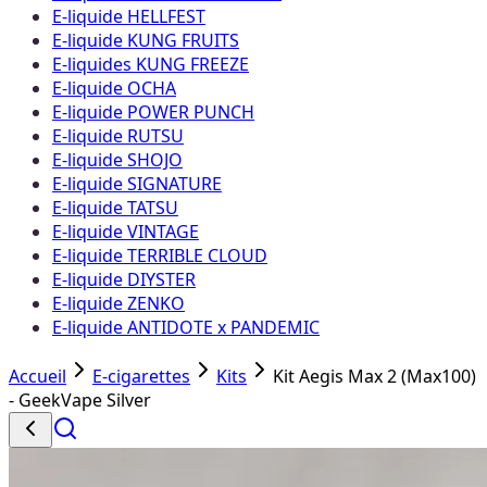
E-liquide HELLFEST
E-liquide KUNG FRUITS
E-liquides KUNG FREEZE
E-liquide OCHA
E-liquide POWER PUNCH
E-liquide RUTSU
E-liquide SHOJO
E-liquide SIGNATURE
E-liquide TATSU
E-liquide VINTAGE
E-liquide TERRIBLE CLOUD
E-liquide DIYSTER
E-liquide ZENKO
E-liquide ANTIDOTE x PANDEMIC
Accueil
E-cigarettes
Kits
Kit Aegis Max 2 (Max100)
- GeekVape Silver