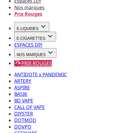
Espaces DIY
Nos marques
Prix Rouges
E-LIQUIDES
E-CIGARETTES
ESPACES DIY
NOS MARQUES
PRIX ROUGES
ANTIDOTE x PANDEMIC
ARTERY
ASPIRE
BASIK
BD VAPE
CALL OF VAPE
DIYSTER
DOTMOD
DOVPO