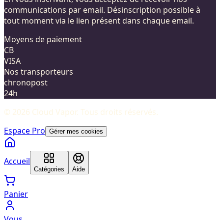
communications par email. Désinscription possible à
tout moment via le lien présent dans chaque email.
Moyens de paiement
CB
VISA
Nos transporteurs
chronopost
24h
©
2026
Cloud Vapor
. Tous droits réservés.
Espace Pro
Gérer mes cookies
Accueil
Catégories
Aide
Panier
Vous