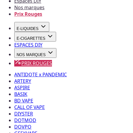
Espaces DIY
Nos marques
Prix Rouges
E-LIQUIDES
E-CIGARETTES
ESPACES DIY
NOS MARQUES
PRIX ROUGES
ANTIDOTE x PANDEMIC
ARTERY
ASPIRE
BASIK
BD VAPE
CALL OF VAPE
DIYSTER
DOTMOD
DOVPO