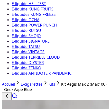
E-liquide HELLFEST
E-liquide KUNG FRUITS
E-liquides KUNG FREEZE
E-liquide OCHA
E-liquide POWER PUNCH
E-liquide RUTSU
E-liquide SHOJO
E-liquide SIGNATURE
E-liquide TATSU
E-liquide VINTAGE
E-liquide TERRIBLE CLOUD
E-liquide DIYSTER
E-liquide ZENKO
E-liquide ANTIDOTE x PANDEMIC
Accueil
E-cigarettes
Kits
Kit Aegis Max 2 (Max100)
- GeekVape Blue