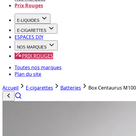
Prix Rouges
E-LIQUIDES
E-CIGARETTES
ESPACES DIY
NOS MARQUES
PRIX ROUGES
Toutes nos marques
Plan du site
Accueil
E-cigarettes
Batteries
Box Centaurus M100 -