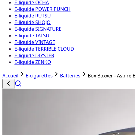
E-liquide OCHA
E-liquide POWER PUNCH
E-liquide RUTSU
E-liquide SHOJO
E-liquide SIGNATURE
E-liquide TATSU
E-liquide VINTAGE
E-liquide TERRIBLE CLOUD
E-liquide DIYSTER
E-liquide ZENKO
Accueil
E-cigarettes
Batteries
Box Boxxer - Aspire 