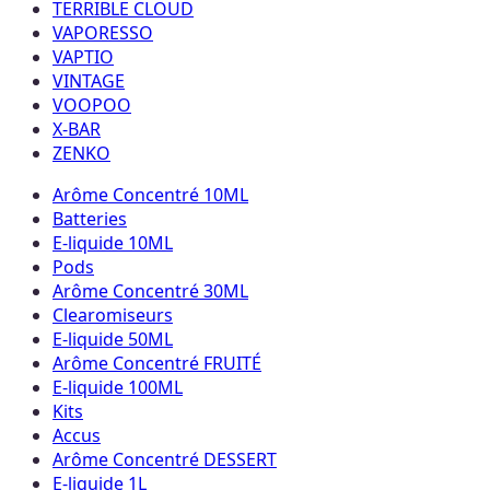
TERRIBLE CLOUD
VAPORESSO
VAPTIO
VINTAGE
VOOPOO
X-BAR
ZENKO
Arôme Concentré 10ML
Batteries
E-liquide 10ML
Pods
Arôme Concentré 30ML
Clearomiseurs
E-liquide 50ML
Arôme Concentré FRUITÉ
E-liquide 100ML
Kits
Accus
Arôme Concentré DESSERT
E-liquide 1L