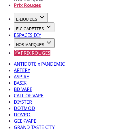
Prix Rouges
E-LIQUIDES
E-CIGARETTES
ESPACES DIY
NOS MARQUES
PRIX ROUGES
ANTIDOTE x PANDEMIC
ARTERY
ASPIRE
BASIK
BD VAPE
CALL OF VAPE
DIYSTER
DOTMOD
DOVPO
GEEKVAPE
GRAND TASTE CITY