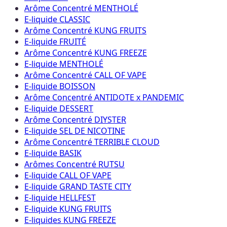
Arôme Concentré MENTHOLÉ
E-liquide CLASSIC
Arôme Concentré KUNG FRUITS
E-liquide FRUITÉ
Arôme Concentré KUNG FREEZE
E-liquide MENTHOLÉ
Arôme Concentré CALL OF VAPE
E-liquide BOISSON
Arôme Concentré ANTIDOTE x PANDEMIC
E-liquide DESSERT
Arôme Concentré DIYSTER
E-liquide SEL DE NICOTINE
Arôme Concentré TERRIBLE CLOUD
E-liquide BASIK
Arômes Concentré RUTSU
E-liquide CALL OF VAPE
E-liquide GRAND TASTE CITY
E-liquide HELLFEST
E-liquide KUNG FRUITS
E-liquides KUNG FREEZE