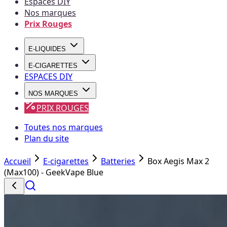
Espaces DIY
Nos marques
Prix Rouges
E-LIQUIDES
E-CIGARETTES
ESPACES DIY
NOS MARQUES
PRIX ROUGES
Toutes nos marques
Plan du site
Accueil
E-cigarettes
Batteries
Box Aegis Max 2
(Max100) - GeekVape Blue