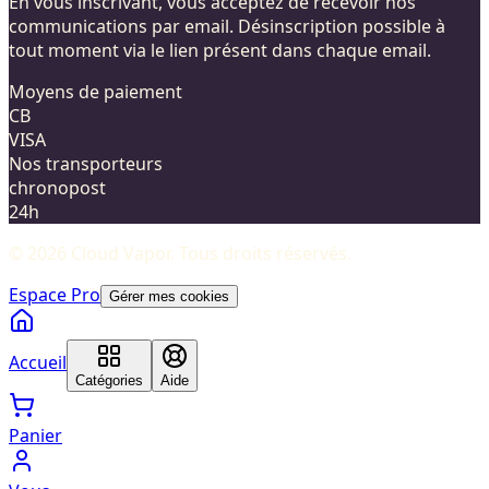
En vous inscrivant, vous acceptez de recevoir nos
communications par email. Désinscription possible à
tout moment via le lien présent dans chaque email.
Moyens de paiement
CB
VISA
Nos transporteurs
chronopost
24h
©
2026
Cloud Vapor
. Tous droits réservés.
Espace Pro
Gérer mes cookies
Accueil
Catégories
Aide
Panier